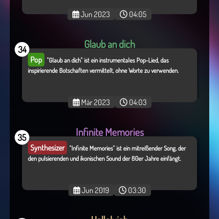
Jun 2023
04:05
Glaub an dich
34
Pop
"Glaub an dich" ist ein instrumentales Pop-Lied, das
inspirierende Botschaften vermittelt, ohne Worte zu verwenden.
Mär 2023
04:03
Infinite Memories
35
Synthesizer
"Infinite Memories" ist ein mitreißender Song, der
den pulsierenden und ikonischen Sound der 80er Jahre einfängt.
Jun 2019
03:30