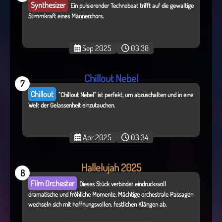
Synthesizer
Ein pulsierender Technobeat trifft auf die gewaltige
Stimmkraft eines Männerchors.
Sep 2025
03:38
Chillout Nebel
7
Chillout
"Chillout Nebel" ist perfekt, um abzuschalten und in eine
Welt der Gelassenheit einzutauchen.
Apr 2025
03:34
Hallelujah 2025
8
Film Orchester
Dieses Stück verbindet eindrucksvoll
dramatische und fröhliche Momente. Mächtige orchestrale Passagen
wechseln sich mit hoffnungsvollen, festlichen Klängen ab.