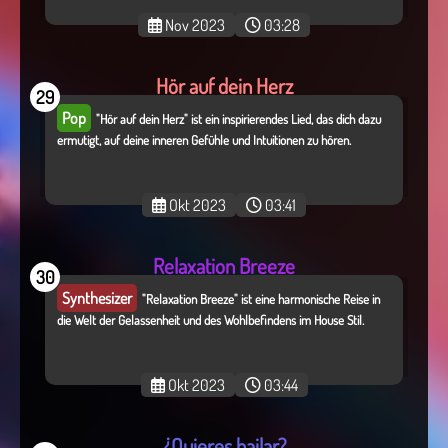
Nov 2023
03:28
Hör auf dein Herz
29
Pop
"Hör auf dein Herz" ist ein inspirierendes Lied, das dich dazu
ermutigt, auf deine inneren Gefühle und Intuitionen zu hören.
Okt 2023
03:41
Relaxation Breeze
30
Synthesizer
"Relaxation Breeze" ist eine harmonische Reise in
die Welt der Gelassenheit und des Wohlbefindens im House Stil.
Okt 2023
03:44
¿Quieres bailar?