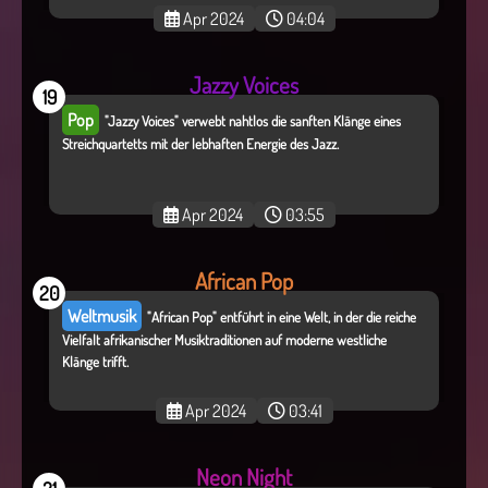
Apr 2024
04:04
Jazzy Voices
19
Pop
"Jazzy Voices" verwebt nahtlos die sanften Klänge eines
Streichquartetts mit der lebhaften Energie des Jazz.
Apr 2024
03:55
African Pop
20
Weltmusik
"African Pop" entführt in eine Welt, in der die reiche
Vielfalt afrikanischer Musiktraditionen auf moderne westliche
Klänge trifft.
Apr 2024
03:41
Neon Night