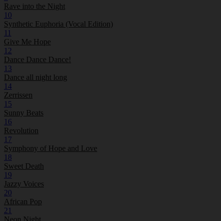
Rave into the Night
10
Synthetic Euphoria (Vocal Edition)
11
Give Me Hope
12
Dance Dance Dance!
13
Dance all night long
14
Zerrissen
15
Sunny Beats
16
Revolution
17
Symphony of Hope and Love
18
Sweet Death
19
Jazzy Voices
20
African Pop
21
Neon Night