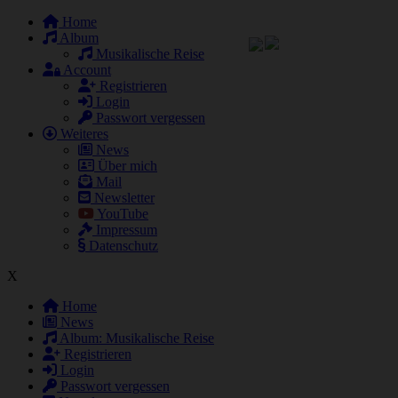
Home
News (27.05.2026)
Album
Musikalische Reise
Account
Registrieren
Login
Passwort vergessen
Weiteres
News
Über mich
Mail
Newsletter
YouTube
Impressum
Datenschutz
X
Home
News
Album: Musikalische Reise
Registrieren
Login
Passwort vergessen