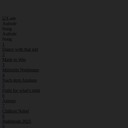
Aufrufe
Song
Aufrufe
Song
1
Dance with that girl
2
Made to Win
3
Midnight Nightmare
4
Nach dem Applaus
5
Fight for what's right
6
Ameno
7
Chillout Nebel
8
Hallelujah 2025
9