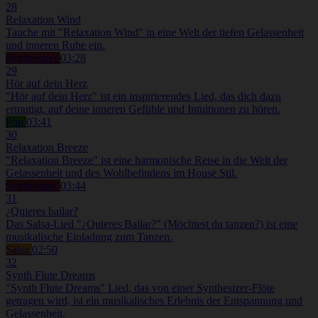
28
Relaxation Wind
Tauche mit "Relaxation Wind" in eine Welt der tiefen Gelassenheit
und inneren Ruhe ein.
Synthesizer
03:28
29
Hör auf dein Herz
"Hör auf dein Herz" ist ein inspirierendes Lied, das dich dazu
ermutigt, auf deine inneren Gefühle und Intuitionen zu hören.
Pop
03:41
30
Relaxation Breeze
"Relaxation Breeze" ist eine harmonische Reise in die Welt der
Gelassenheit und des Wohlbefindens im House Stil.
Synthesizer
03:44
31
¿Quieres bailar?
Das Salsa-Lied "¿Quieres Bailar?" (Möchtest du tanzen?) ist eine
musikalische Einladung zum Tanzen.
Salsa
02:50
32
Synth Flute Dreams
"Synth Flute Dreams" Lied, das von einer Synthesizer-Flöte
getragen wird, ist ein musikalisches Erlebnis der Entspannung und
Gelassenheit.