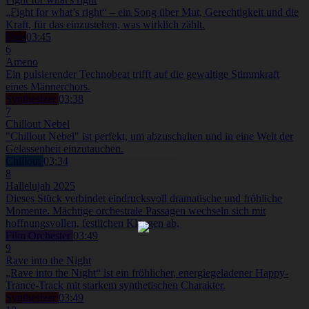
„Fight for what’s right“ – ein Song über Mut, Gerechtigkeit und die
Kraft, für das einzustehen, was wirklich zählt.
Rap
03:45
6
Ameno
Ein pulsierender Technobeat trifft auf die gewaltige Stimmkraft
eines Männerchors.
Synthesizer
03:38
7
Chillout Nebel
"Chillout Nebel" ist perfekt, um abzuschalten und in eine Welt der
Gelassenheit einzutauchen.
Chillout
03:34
8
Hallelujah 2025
Dieses Stück verbindet eindrucksvoll dramatische und fröhliche
Momente. Mächtige orchestrale Passagen wechseln sich mit
hoffnungsvollen, festlichen Klängen ab.
Film Orchester
03:49
9
Rave into the Night
„Rave into the Night“ ist ein fröhlicher, energiegeladener Happy-
Trance-Track mit starkem synthetischen Charakter.
Synthesizer
03:49