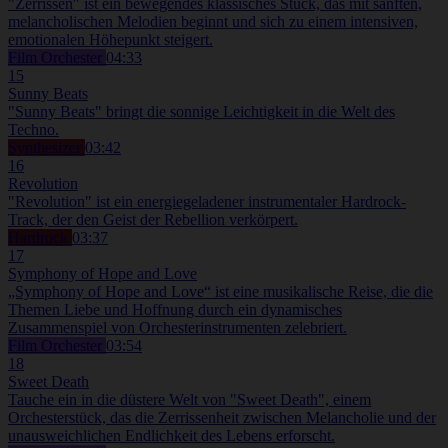
"Zerrissen" ist ein bewegendes klassisches Stück, das mit sanften,
melancholischen Melodien beginnt und sich zu einem intensiven,
emotionalen Höhepunkt steigert.
Film Orchester
04:33
15
Sunny Beats
"Sunny Beats" bringt die sonnige Leichtigkeit in die Welt des
Techno.
Synthesizer
03:42
16
Revolution
"Revolution" ist ein energiegeladener instrumentaler Hardrock-
Track, der den Geist der Rebellion verkörpert.
Hardrock
03:37
17
Symphony of Hope and Love
„Symphony of Hope and Love“ ist eine musikalische Reise, die die
Themen Liebe und Hoffnung durch ein dynamisches
Zusammenspiel von Orchesterinstrumenten zelebriert.
Film Orchester
03:54
18
Sweet Death
Tauche ein in die düstere Welt von "Sweet Death", einem
Orchesterstück, das die Zerrissenheit zwischen Melancholie und der
unausweichlichen Endlichkeit des Lebens erforscht.