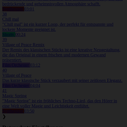
bedrückende und geheimnisvollen Atmosphäre schafft.
Synthesizer
03:01
38
Chill mal
"Chill mal" ist ein kurzer Loop, der perfekt für entspannte und
lockere Momente geeignet ist.
Shorty
00:24
39
Village of Peace Remix
Der Remix des klassischen Stücks ist eine kreative Neugestaltung,
die das Original in einem frischen und modernen Gewand
präsentiert.
Film Orchester
03:12
40
Village of Peace
Das kurze klassische Stück verzaubert mit seiner zeitlosen Eleganz.
Film Orchester
04:04
41
Magic Spring
"Magic Spring" ist ein fröhliches Techno-Lied, das den Hörer in
eine Welt voller Magie und Leichtigkeit entführt.
Synthesizer
03:50
❯