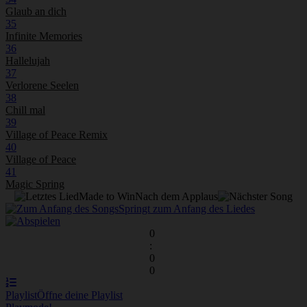
Glaub an dich
35
Infinite Memories
36
Hallelujah
37
Verlorene Seelen
38
Chill mal
39
Village of Peace Remix
40
Village of Peace
41
Magic Spring
Made to Win
Nach dem Applaus
Springt zum Anfang des Liedes
0
:
0
0
Playlist
Öffne deine Playlist