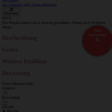
Playmode!
aus
Autoplay oder Loop aktivieren
Download
INFO
Die Playlist kannst du in deinem gewählten Album nach Belieben
filtern.
Jetzt
bewerten!
Beschreibung
Genre
Weitere Einflüsse
Bewertung
Einen Moment bitte...
Sotieren
Bewertung
▼ Playlist