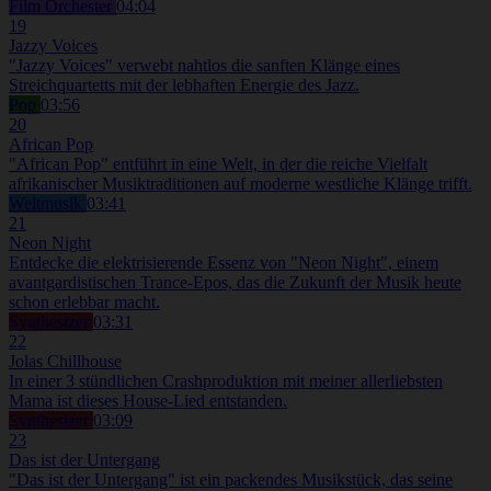
Film Orchester
04:04
19
Jazzy Voices
"Jazzy Voices" verwebt nahtlos die sanften Klänge eines
Streichquartetts mit der lebhaften Energie des Jazz.
Pop
03:56
20
African Pop
"African Pop" entführt in eine Welt, in der die reiche Vielfalt
afrikanischer Musiktraditionen auf moderne westliche Klänge trifft.
Weltmusik
03:41
21
Neon Night
Entdecke die elektrisierende Essenz von "Neon Night", einem
avantgardistischen Trance-Epos, das die Zukunft der Musik heute
schon erlebbar macht.
Synthesizer
03:31
22
Jolas Chillhouse
In einer 3 stündlichen Crashproduktion mit meiner allerliebsten
Mama ist dieses House-Lied entstanden.
Synthesizer
03:09
23
Das ist der Untergang
"Das ist der Untergang" ist ein packendes Musikstück, das seine