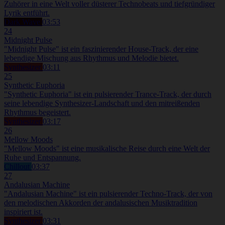
Zuhörer in eine Welt voller düsterer Technobeats und tiefgründiger
Lyrik entführt.
Dark Wave
03:53
24
Midnight Pulse
"Midnight Pulse" ist ein faszinierender House-Track, der eine
lebendige Mischung aus Rhythmus und Melodie bietet.
Synthesizer
03:11
25
Synthetic Euphoria
"Synthetic Euphoria" ist ein pulsierender Trance-Track, der durch
seine lebendige Synthesizer-Landschaft und den mitreißenden
Rhythmus begeistert.
Synthesizer
03:17
26
Mellow Moods
"Mellow Moods" ist eine musikalische Reise durch eine Welt der
Ruhe und Entspannung.
Chillout
03:37
27
Andalusian Machine
"Andalusian Machine" ist ein pulsierender Techno-Track, der von
den melodischen Akkorden der andalusischen Musiktradition
inspiriert ist.
Synthesizer
03:31