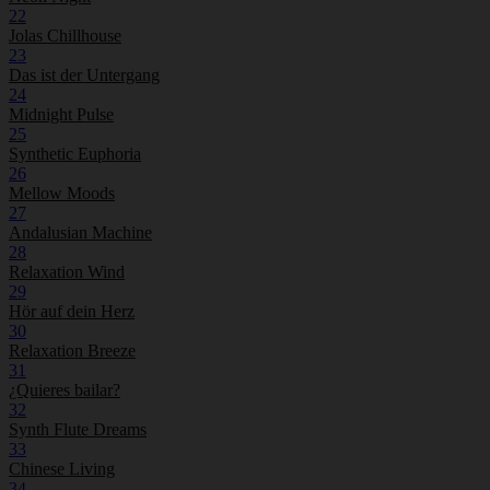
22
Jolas Chillhouse
23
Das ist der Untergang
24
Midnight Pulse
25
Synthetic Euphoria
26
Mellow Moods
27
Andalusian Machine
28
Relaxation Wind
29
Hör auf dein Herz
30
Relaxation Breeze
31
¿Quieres bailar?
32
Synth Flute Dreams
33
Chinese Living
34