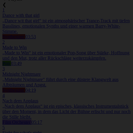
❮
1
Dance with that girl
„Dance wit that girl“ ist ein atmosphärischer Trance-Track mit tiefen
Basslines, emotionalen Synths und einer warmen Barry-White-
Stimme.
Synthesizer
03:53
2
Made to Win
„Made to Win“ ist ein emotionaler Pop-Song über Stärke, Hoffnung
und den Mut, trotz aller Rückschläge weiterzukämpfen.
Pop
03:49
3
Midnight Nightmare
„Midnight Nightmare“ führt durch eine düstere Klangwelt aus
Albträumen und Angst.
Synthesizer
04:19
4
Nach dem Applaus
„Nach dem Applaus“ ist ein episches, klassisches Instrumentalstück
über den Moment, in dem das Licht der Bühne erlischt und nur noch
die Stille bleibt.
Film Orchester
05:17
5
Fight for what's right