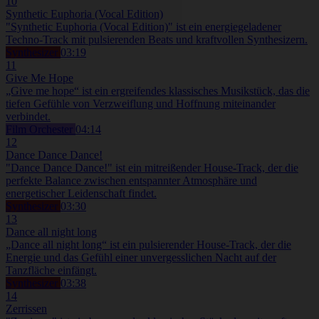
10
Synthetic Euphoria (Vocal Edition)
"Synthetic Euphoria (Vocal Edition)" ist ein energiegeladener
Techno-Track mit pulsierenden Beats und kraftvollen Synthesizern.
Synthesizer
03:19
11
Give Me Hope
„Give me hope“ ist ein ergreifendes klassisches Musikstück, das die
tiefen Gefühle von Verzweiflung und Hoffnung miteinander
verbindet.
Film Orchester
04:14
12
Dance Dance Dance!
"Dance Dance Dance!" ist ein mitreißender House-Track, der die
perfekte Balance zwischen entspannter Atmosphäre und
energetischer Leidenschaft findet.
Synthesizer
03:30
13
Dance all night long
„Dance all night long“ ist ein pulsierender House-Track, der die
Energie und das Gefühl einer unvergesslichen Nacht auf der
Tanzfläche einfängt.
Synthesizer
03:38
14
Zerrissen