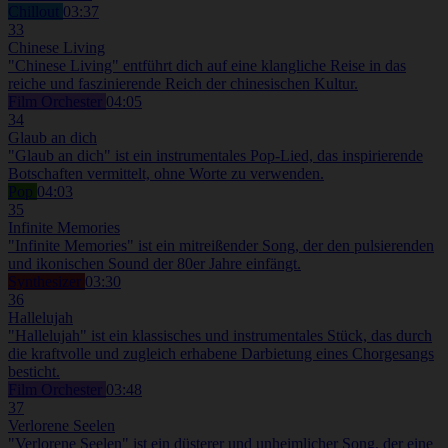
Chillout
03:37
33
Chinese Living
"Chinese Living" entführt dich auf eine klangliche Reise in das
reiche und faszinierende Reich der chinesischen Kultur.
Film Orchester
04:05
34
Glaub an dich
"Glaub an dich" ist ein instrumentales Pop-Lied, das inspirierende
Botschaften vermittelt, ohne Worte zu verwenden.
Pop
04:03
35
Infinite Memories
"Infinite Memories" ist ein mitreißender Song, der den pulsierenden
und ikonischen Sound der 80er Jahre einfängt.
Synthesizer
03:30
36
Hallelujah
"Hallelujah" ist ein klassisches und instrumentales Stück, das durch
die kraftvolle und zugleich erhabene Darbietung eines Chorgesangs
besticht.
Film Orchester
03:48
37
Verlorene Seelen
"Verlorene Seelen" ist ein düsterer und unheimlicher Song, der eine